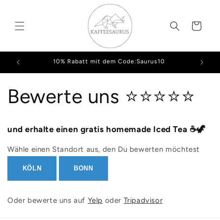
Direkt
zum
Inhalt
Warenkorb
10% Rabatt mit dem Code:Saurus10
Bewerte uns ⭐️⭐️⭐️⭐️⭐️
und erhalte einen gratis homemade Iced Tea ☕️🦖
Wähle einen Standort aus, den Du bewerten möchtest
KÖLN
BONN
Oder bewerte uns auf
Yelp
oder
Tripadvisor